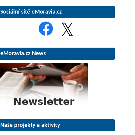
Sociální sítě eMoravia.cz
eMoravia.cz News
Naše projekty a aktivity