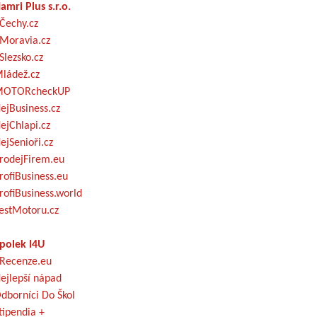
amri Plus s.r.o.
Čechy.cz
Moravia.cz
Slezsko.cz
ládež.cz
OTORcheckUP
ejBusiness.cz
ejChlapi.cz
ejSenioři.cz
rodejFirem.eu
rofiBusiness.eu
rofiBusiness.world
estMotoru.cz
polek I4U
Recenze.eu
ejlepší nápad
dborníci Do Škol
tipendia +