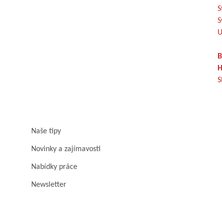
S
S
U
B
H
S
Naše tipy
Novinky a zajímavosti
Nabídky práce
Newsletter