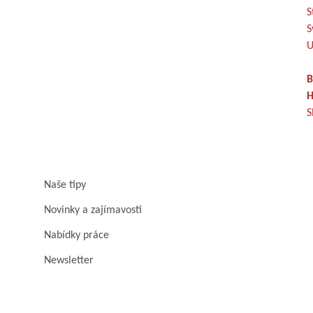
S
S
U
B
H
S
Naše tipy
Novinky a zajímavosti
Nabídky práce
Newsletter