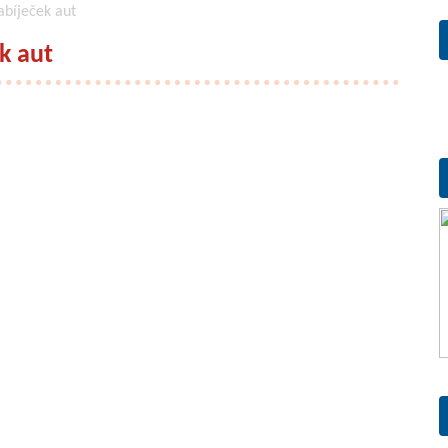
bíječek aut
k aut