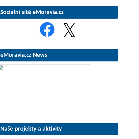
Sociální sítě eMoravia.cz
eMoravia.cz News
Naše projekty a aktivity