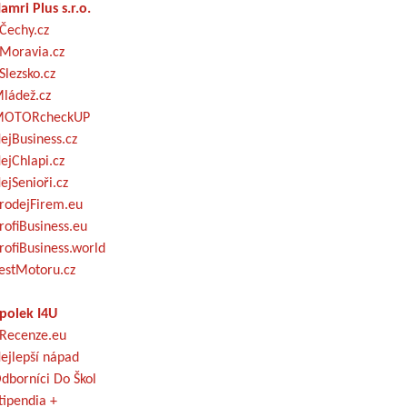
amri Plus s.r.o.
Čechy.cz
Moravia.cz
Slezsko.cz
ládež.cz
OTORcheckUP
ejBusiness.cz
ejChlapi.cz
ejSenioři.cz
rodejFirem.eu
rofiBusiness.eu
rofiBusiness.world
estMotoru.cz
polek I4U
Recenze.eu
ejlepší nápad
dborníci Do Škol
tipendia +