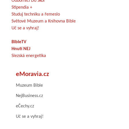
Odborníci Do Škol
Stipendia +
Studuj techniku a řemeslo
Světové Muzeum a Knihovna Bible
Uč se a vyhraj!
BibleTV
Hnutí NEJ
Slezská energetika
eMoravia.cz
Muzeum Bible
NejBusiness.cz
eČechy.cz
Uč se a vyhraj!