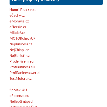
Hamri Plus s.r.o.
eČechy.cz
eMoravia.cz
eSlezsko.cz
Mládež.cz
MOTORcheckUP
NejBusiness.cz
NejChlapi.cz
NejSenioři.cz
ProdejFirem.eu
ProfiBusiness.eu
ProfiBusiness.world
TestMotoru.cz
Spolek I4U
eRecenze.eu
Nejlepší nápad