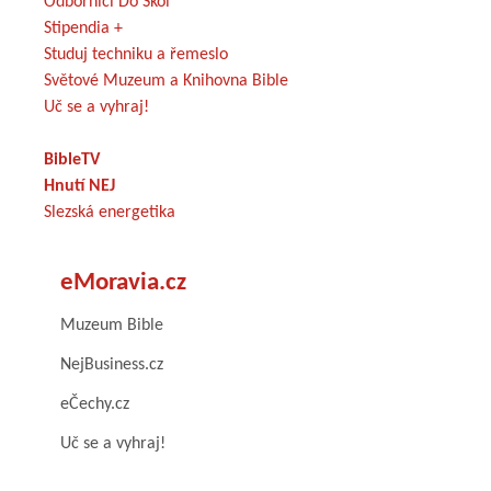
Odborníci Do Škol
Stipendia +
Studuj techniku a řemeslo
Světové Muzeum a Knihovna Bible
Uč se a vyhraj!
BibleTV
Hnutí NEJ
Slezská energetika
eMoravia.cz
Muzeum Bible
NejBusiness.cz
eČechy.cz
Uč se a vyhraj!