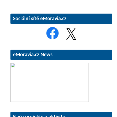
Sociální sítě eMoravia.cz
eMoravia.cz News
Naše projekty a aktivity