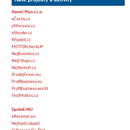
Hamri Plus s.r.o.
eČechy.cz
eMoravia.cz
eSlezsko.cz
Mládež.cz
MOTORcheckUP
NejBusiness.cz
NejChlapi.cz
NejSenioři.cz
ProdejFirem.eu
ProfiBusiness.eu
ProfiBusiness.world
TestMotoru.cz
Spolek I4U
eRecenze.eu
Nejlepší nápad