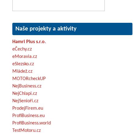
Naše projekty a aktivity
Hamri Plus s.r.o.
eČechy.cz
eMoravia.cz
eSlezsko.cz
Mládež.cz
MOTORcheckUP
NejBusiness.cz
NejChlapi.cz
NejSenioři.cz
ProdejFirem.eu
ProfiBusiness.eu
ProfiBusiness.world
TestMotoru.cz