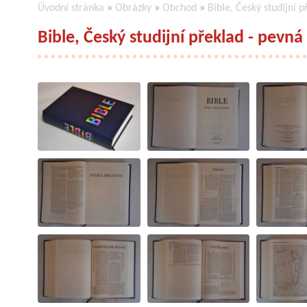
Úvodní stránka
»
Obrázky
»
Obchod
»
Bible, Český studijní 
Bible, Český studijní překlad - pevná