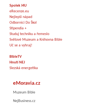
Spolek I4U
eRecenze.eu
Nejlepší nápad
Odborníci Do Škol
Stipendia +
Studuj techniku a řemeslo
Světové Muzeum a Knihovna Bible
Uč se a vyhraj!
BibleTV
Hnutí NEJ
Slezská energetika
eMoravia.cz
Muzeum Bible
NejBusiness.cz