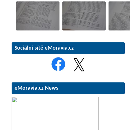
Sociální sítě eMoravia.cz
eMoravia.cz News