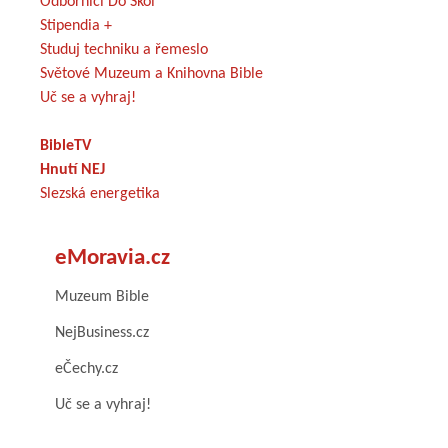
Odborníci Do Škol
Stipendia +
Studuj techniku a řemeslo
Světové Muzeum a Knihovna Bible
Uč se a vyhraj!
BibleTV
Hnutí NEJ
Slezská energetika
eMoravia.cz
Muzeum Bible
NejBusiness.cz
eČechy.cz
Uč se a vyhraj!