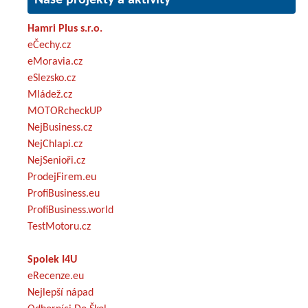
Hamri Plus s.r.o.
eČechy.cz
eMoravia.cz
eSlezsko.cz
Mládež.cz
MOTORcheckUP
NejBusiness.cz
NejChlapi.cz
NejSenioři.cz
ProdejFirem.eu
ProfiBusiness.eu
ProfiBusiness.world
TestMotoru.cz
Spolek I4U
eRecenze.eu
Nejlepší nápad