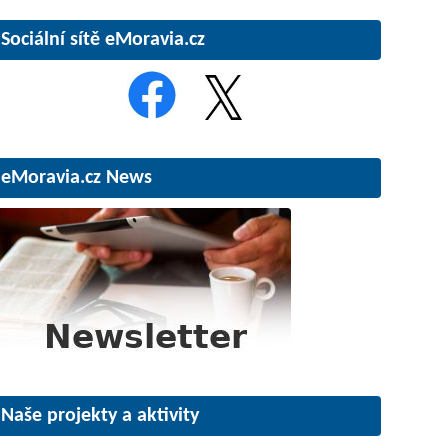
Sociální sítě eMoravia.cz
eMoravia.cz News
Naše projekty a aktivity