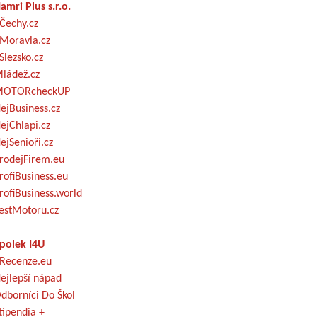
amri Plus s.r.o.
Čechy.cz
Moravia.cz
Slezsko.cz
ládež.cz
OTORcheckUP
ejBusiness.cz
ejChlapi.cz
ejSenioři.cz
rodejFirem.eu
rofiBusiness.eu
rofiBusiness.world
estMotoru.cz
polek I4U
Recenze.eu
ejlepší nápad
dborníci Do Škol
tipendia +