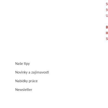
S
S
U
B
H
S
Naše tipy
Novinky a zajímavosti
Nabídky práce
Newsletter