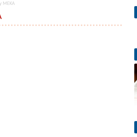
ny MEKA
A