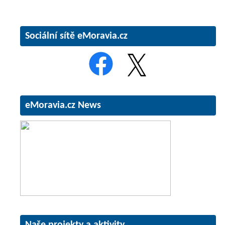
Sociální sítě eMoravia.cz
eMoravia.cz News
Naše projekty a aktivity