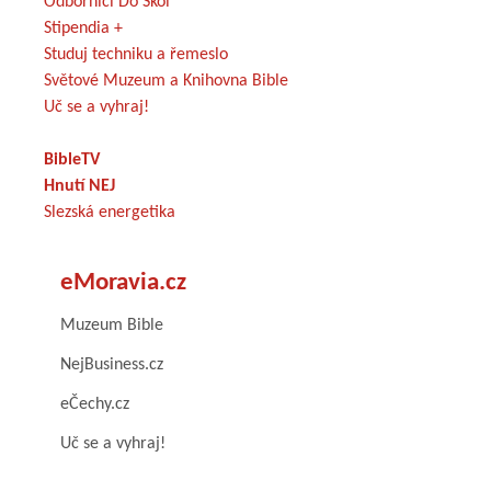
Odborníci Do Škol
Stipendia +
Studuj techniku a řemeslo
Světové Muzeum a Knihovna Bible
Uč se a vyhraj!
BibleTV
Hnutí NEJ
Slezská energetika
eMoravia.cz
Muzeum Bible
NejBusiness.cz
eČechy.cz
Uč se a vyhraj!