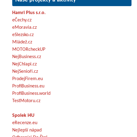
Hamri Plus s.r.o.
eČechy.cz
eMoravia.cz
eSlezsko.cz
Mládež.cz
MOTORcheckUP
NejBusiness.cz
NejChlapi.cz
NejSenioři.cz
ProdejFirem.eu
ProfiBusiness.eu
ProfiBusiness.world
TestMotoru.cz
Spolek I4U
eRecenze.eu
Nejlepší nápad