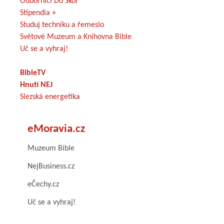
Odborníci Do Škol
Stipendia +
Studuj techniku a řemeslo
Světové Muzeum a Knihovna Bible
Uč se a vyhraj!
BibleTV
Hnutí NEJ
Slezská energetika
eMoravia.cz
Muzeum Bible
NejBusiness.cz
eČechy.cz
Uč se a vyhraj!