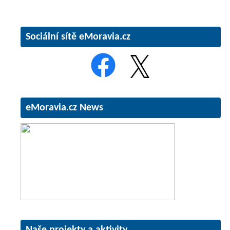
Sociální sítě eMoravia.cz
eMoravia.cz News
Naše projekty a aktivity