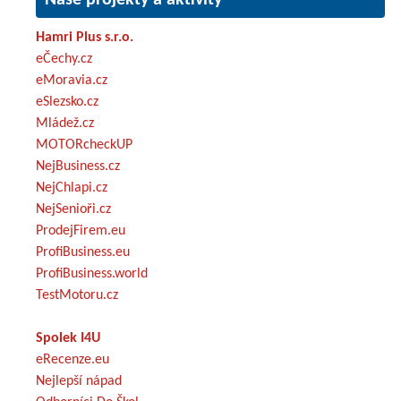
Hamri Plus s.r.o.
eČechy.cz
eMoravia.cz
eSlezsko.cz
Mládež.cz
MOTORcheckUP
NejBusiness.cz
NejChlapi.cz
NejSenioři.cz
ProdejFirem.eu
ProfiBusiness.eu
ProfiBusiness.world
TestMotoru.cz
Spolek I4U
eRecenze.eu
Nejlepší nápad