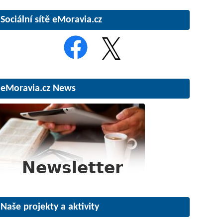
Sociální sítě eMoravia.cz
eMoravia.cz News
Naše projekty a aktivity