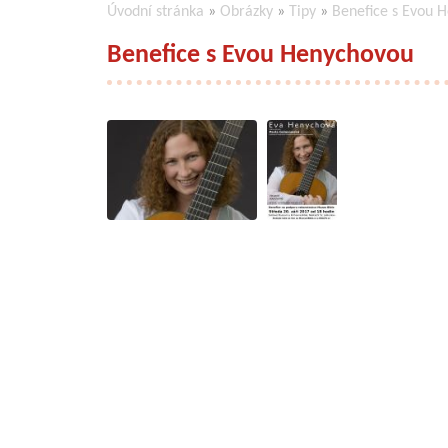
Úvodní stránka
»
Obrázky
»
Tipy
»
Benefice s Evou 
Benefice s Evou Henychovou