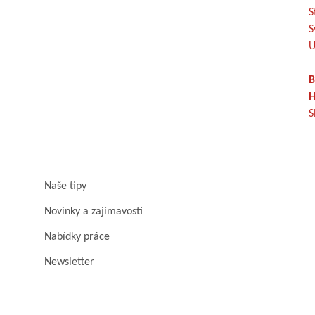
S
S
U
B
H
S
Naše tipy
Novinky a zajímavosti
Nabídky práce
Newsletter