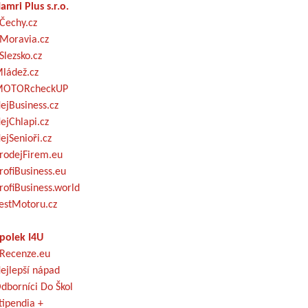
amri Plus s.r.o.
Čechy.cz
Moravia.cz
Slezsko.cz
ládež.cz
OTORcheckUP
ejBusiness.cz
ejChlapi.cz
ejSenioři.cz
rodejFirem.eu
rofiBusiness.eu
rofiBusiness.world
estMotoru.cz
polek I4U
Recenze.eu
ejlepší nápad
dborníci Do Škol
tipendia +