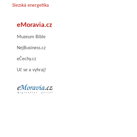
Slezská energetika
eMoravia.cz
Muzeum Bible
NejBusiness.cz
eČechy.cz
Uč se a vyhraj!