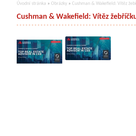
Úvodní stránka
»
Obrázky
»
Cushman & Wakefield: Vítěz že
Cushman & Wakefield: Vítěz žebříč