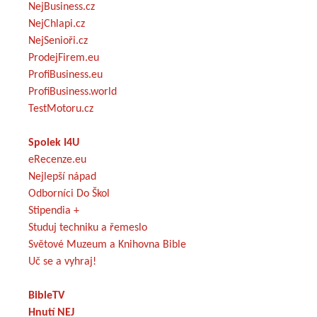
NejBusiness.cz
NejChlapi.cz
NejSenioři.cz
ProdejFirem.eu
ProfiBusiness.eu
ProfiBusiness.world
TestMotoru.cz
Spolek I4U
eRecenze.eu
Nejlepší nápad
Odborníci Do Škol
Stipendia +
Studuj techniku a řemeslo
Světové Muzeum a Knihovna Bible
Uč se a vyhraj!
BibleTV
Hnutí NEJ