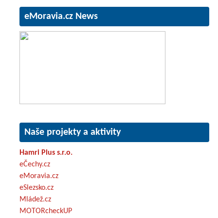
eMoravia.cz News
Naše projekty a aktivity
Hamri Plus s.r.o.
eČechy.cz
eMoravia.cz
eSlezsko.cz
Mládež.cz
MOTORcheckUP