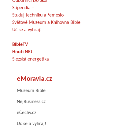
Odborníci Do Škol
Stipendia +
Studuj techniku a řemeslo
Světové Muzeum a Knihovna Bible
Uč se a vyhraj!
BibleTV
Hnutí NEJ
Slezská energetika
eMoravia.cz
Muzeum Bible
NejBusiness.cz
eČechy.cz
Uč se a vyhraj!