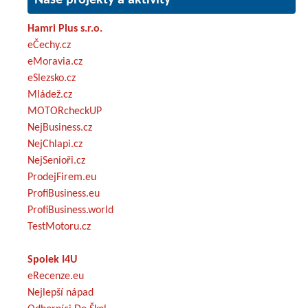
Hamri Plus s.r.o.
eČechy.cz
eMoravia.cz
eSlezsko.cz
Mládež.cz
MOTORcheckUP
NejBusiness.cz
NejChlapi.cz
NejSenioři.cz
ProdejFirem.eu
ProfiBusiness.eu
ProfiBusiness.world
TestMotoru.cz
Spolek I4U
eRecenze.eu
Nejlepší nápad