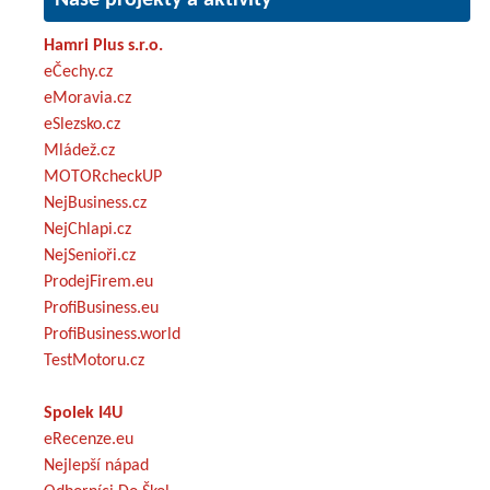
Hamri Plus s.r.o.
eČechy.cz
eMoravia.cz
eSlezsko.cz
Mládež.cz
MOTORcheckUP
NejBusiness.cz
NejChlapi.cz
NejSenioři.cz
ProdejFirem.eu
ProfiBusiness.eu
ProfiBusiness.world
TestMotoru.cz
Spolek I4U
eRecenze.eu
Nejlepší nápad