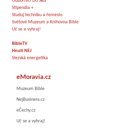
Odborníci Do Škol
Stipendia +
Studuj techniku a řemeslo
Světové Muzeum a Knihovna Bible
Uč se a vyhraj!
BibleTV
Hnutí NEJ
Slezská energetika
eMoravia.cz
Muzeum Bible
NejBusiness.cz
eČechy.cz
Uč se a vyhraj!