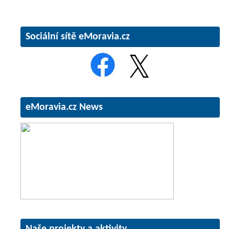
Sociální sítě eMoravia.cz
eMoravia.cz News
Naše projekty a aktivity