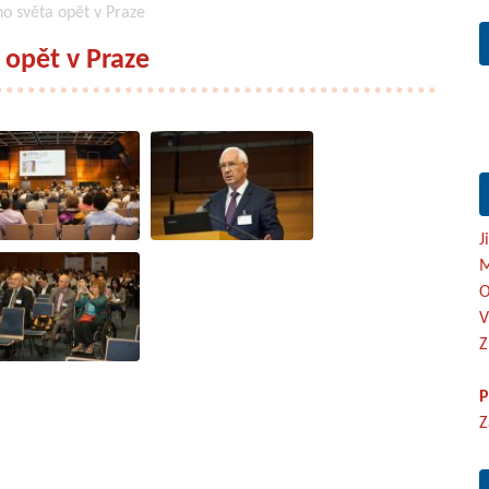
ho světa opět v Praze
 opět v Praze
J
M
O
V
Z
P
Z