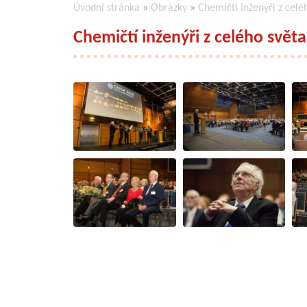
Úvodní stránka
»
Obrázky
»
Chemičtí inženýři z celé
Chemičtí inženýři z celého světa