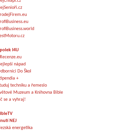
ejChlapi.cz
ejSenioři.cz
rodejFirem.eu
rofiBusiness.eu
rofiBusiness.world
estMotoru.cz
polek I4U
Recenze.eu
ejlepší nápad
dborníci Do Škol
tipendia +
tuduj techniku a řemeslo
větové Muzeum a Knihovna Bible
č se a vyhraj!
ibleTV
nutí NEJ
lezská energetika