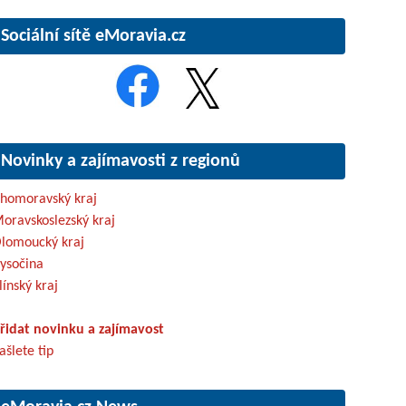
Sociální sítě eMoravia.cz
Novinky a zajímavosti z regionů
ihomoravský kraj
oravskoslezský kraj
lomoucký kraj
ysočina
línský kraj
řidat novinku a zajímavost
ašlete tip