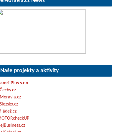
eMoravia.cz News
Naše projekty a aktivity
amri Plus s.r.o.
Čechy.cz
Moravia.cz
Slezsko.cz
ládež.cz
OTORcheckUP
ejBusiness.cz