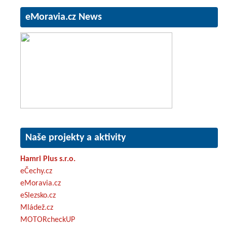
eMoravia.cz News
Naše projekty a aktivity
Hamri Plus s.r.o.
eČechy.cz
eMoravia.cz
eSlezsko.cz
Mládež.cz
MOTORcheckUP