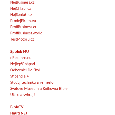
NejBusiness.cz
NejChlapi.cz
NejSenioři.cz
ProdejFirem.eu
ProfiBusiness.eu
ProfiBusiness.world
TestMotoru.cz
Spolek I4U
eRecenze.eu
Nejlepší nápad
Odborníci Do Škol
Stipendia +
Studuj techniku a řemeslo
Světové Muzeum a Knihovna Bible
Uč se a vyhraj!
BibleTV
Hnutí NEJ