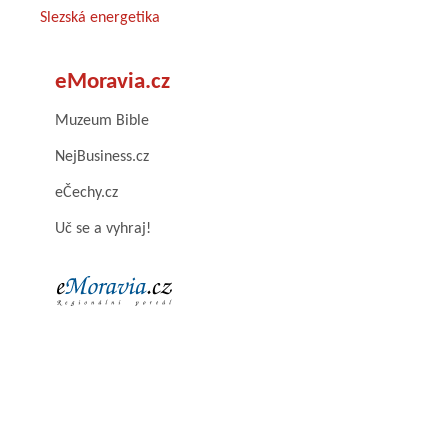
Slezská energetika
eMoravia.cz
Muzeum Bible
NejBusiness.cz
eČechy.cz
Uč se a vyhraj!