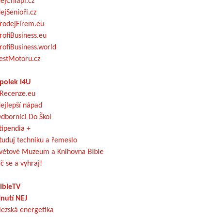
ejChlapi.cz
ejSenioři.cz
rodejFirem.eu
rofiBusiness.eu
rofiBusiness.world
estMotoru.cz
polek I4U
Recenze.eu
ejlepší nápad
dborníci Do Škol
tipendia +
tuduj techniku a řemeslo
větové Muzeum a Knihovna Bible
č se a vyhraj!
ibleTV
nutí NEJ
lezská energetika