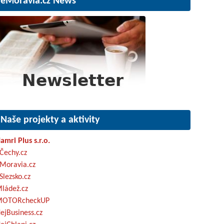
eMoravia.cz News
Naše projekty a aktivity
amri Plus s.r.o.
Čechy.cz
Moravia.cz
Slezsko.cz
ládež.cz
OTORcheckUP
ejBusiness.cz