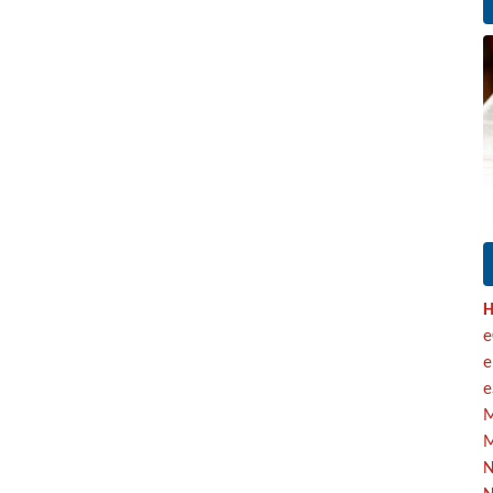
H
e
e
e
M
M
N