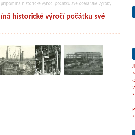
 připomíná historické výročí počátku své ocelářské výroby
íná historické výročí počátku své
J
M
O
V
Z
P
Z