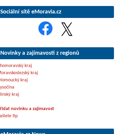
Sociální sítě eMoravia.cz
Novinky a zajímavosti z regionů
ihomoravský kraj
oravskoslezský kraj
lomoucký kraj
ysočina
línský kraj
řidat novinku a zajímavost
ašlete tip