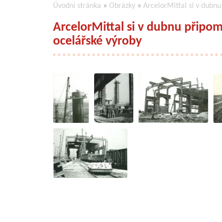
Úvodní stránka
»
Obrázky
»
ArcelorMittal si v dubnu
ArcelorMittal si v dubnu připom
ocelářské výroby