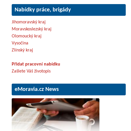
Nabídky práce, brigády
Jihomoravský kraj
Moravskoslezský kraj
Olomoucký kraj
Vysočina
Zlínský kraj
Přidat pracovní nabídku
Zašlete Váš životopis
eMoravia.cz News