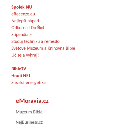
Spolek I4U
eRecenze.eu
Nejlepší nápad
Odborníci Do Škol
Stipendia +
Studuj techniku a řemeslo
Světové Muzeum a Knihovna Bible
Uč se a vyhraj!
BibleTV
Hnutí NEJ
Slezská energetika
eMoravia.cz
Muzeum Bible
NejBusiness.cz