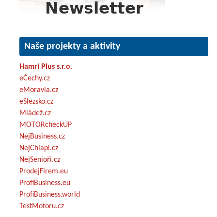
Naše projekty a aktivity
Hamri Plus s.r.o.
eČechy.cz
eMoravia.cz
eSlezsko.cz
Mládež.cz
MOTORcheckUP
NejBusiness.cz
NejChlapi.cz
NejSenioři.cz
ProdejFirem.eu
ProfiBusiness.eu
ProfiBusiness.world
TestMotoru.cz