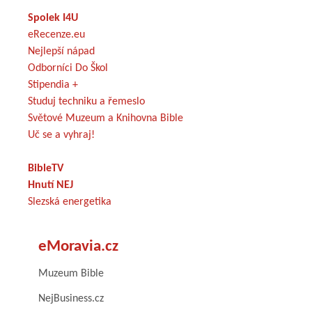
Spolek I4U
eRecenze.eu
Nejlepší nápad
Odborníci Do Škol
Stipendia +
Studuj techniku a řemeslo
Světové Muzeum a Knihovna Bible
Uč se a vyhraj!
BibleTV
Hnutí NEJ
Slezská energetika
eMoravia.cz
Muzeum Bible
NejBusiness.cz