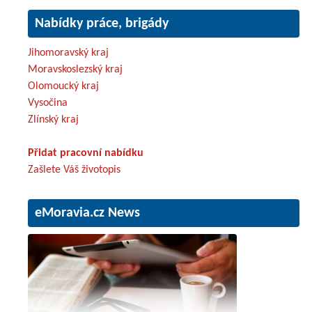
Nabídky práce, brigády
Jihomoravský kraj
Moravskoslezský kraj
Olomoucký kraj
Vysočina
Zlínský kraj
Přidat pracovní nabídku
Zašlete Váš životopis
eMoravia.cz News