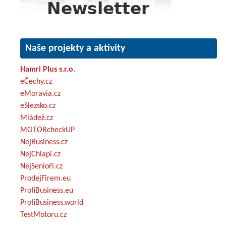
Naše projekty a aktivity
Hamri Plus s.r.o.
eČechy.cz
eMoravia.cz
eSlezsko.cz
Mládež.cz
MOTORcheckUP
NejBusiness.cz
NejChlapi.cz
NejSenioři.cz
ProdejFirem.eu
ProfiBusiness.eu
ProfiBusiness.world
TestMotoru.cz