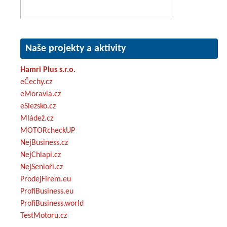
Naše projekty a aktivity
Hamri Plus s.r.o.
eČechy.cz
eMoravia.cz
eSlezsko.cz
Mládež.cz
MOTORcheckUP
NejBusiness.cz
NejChlapi.cz
NejSenioři.cz
ProdejFirem.eu
ProfiBusiness.eu
ProfiBusiness.world
TestMotoru.cz