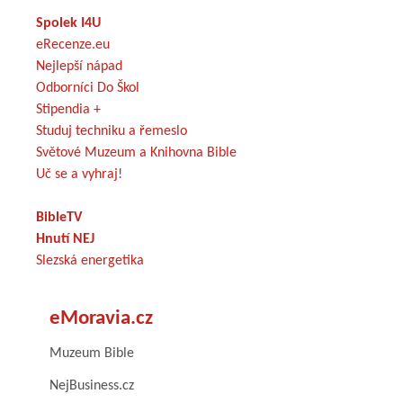
Spolek I4U
eRecenze.eu
Nejlepší nápad
Odborníci Do Škol
Stipendia +
Studuj techniku a řemeslo
Světové Muzeum a Knihovna Bible
Uč se a vyhraj!
BibleTV
Hnutí NEJ
Slezská energetika
eMoravia.cz
Muzeum Bible
NejBusiness.cz