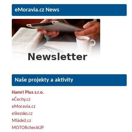
eMoravia.cz News
Naše projekty a aktivity
Hamri Plus s.r.o.
eČechy.cz
eMoravia.cz
eSlezsko.cz
Mládež.cz
MOTORcheckUP