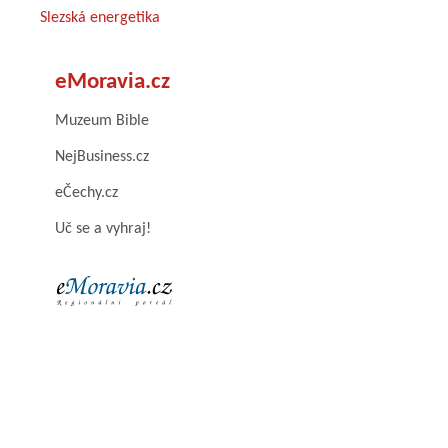
Slezská energetika
eMoravia.cz
Muzeum Bible
NejBusiness.cz
eČechy.cz
Uč se a vyhraj!