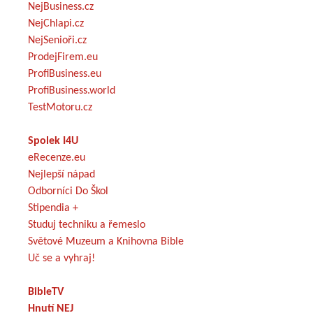
NejBusiness.cz
NejChlapi.cz
NejSenioři.cz
ProdejFirem.eu
ProfiBusiness.eu
ProfiBusiness.world
TestMotoru.cz
Spolek I4U
eRecenze.eu
Nejlepší nápad
Odborníci Do Škol
Stipendia +
Studuj techniku a řemeslo
Světové Muzeum a Knihovna Bible
Uč se a vyhraj!
BibleTV
Hnutí NEJ