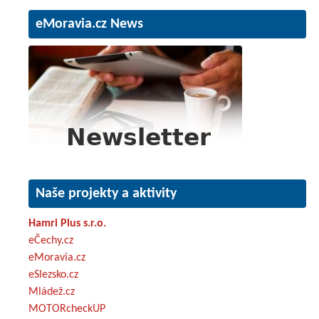
eMoravia.cz News
Naše projekty a aktivity
Hamri Plus s.r.o.
eČechy.cz
eMoravia.cz
eSlezsko.cz
Mládež.cz
MOTORcheckUP