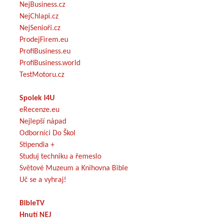
NejBusiness.cz
NejChlapi.cz
NejSenioři.cz
ProdejFirem.eu
ProfiBusiness.eu
ProfiBusiness.world
TestMotoru.cz
Spolek I4U
eRecenze.eu
Nejlepší nápad
Odborníci Do Škol
Stipendia +
Studuj techniku a řemeslo
Světové Muzeum a Knihovna Bible
Uč se a vyhraj!
BibleTV
Hnutí NEJ