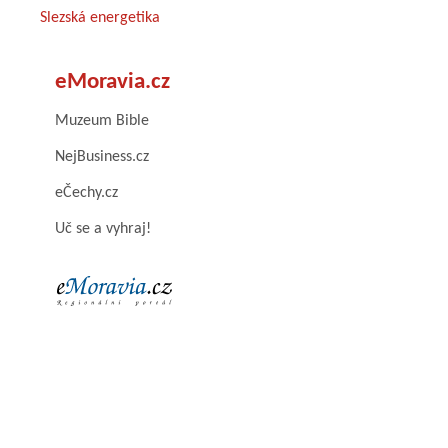
Slezská energetika
eMoravia.cz
Muzeum Bible
NejBusiness.cz
eČechy.cz
Uč se a vyhraj!