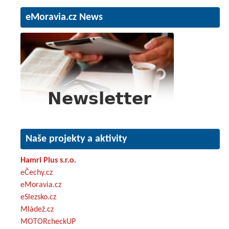
eMoravia.cz News
Naše projekty a aktivity
Hamri Plus s.r.o.
eČechy.cz
eMoravia.cz
eSlezsko.cz
Mládež.cz
MOTORcheckUP