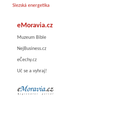
Slezská energetika
eMoravia.cz
Muzeum Bible
NejBusiness.cz
eČechy.cz
Uč se a vyhraj!