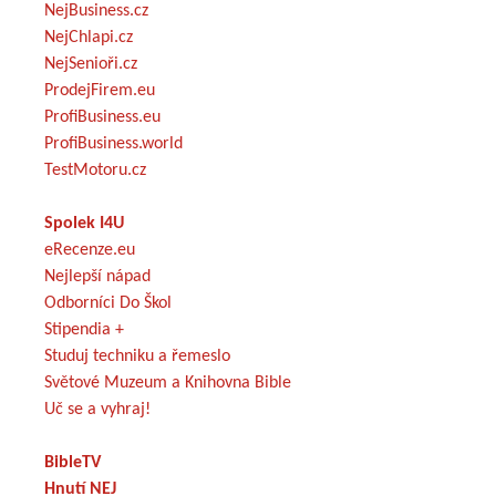
NejBusiness.cz
NejChlapi.cz
NejSenioři.cz
ProdejFirem.eu
ProfiBusiness.eu
ProfiBusiness.world
TestMotoru.cz
Spolek I4U
eRecenze.eu
Nejlepší nápad
Odborníci Do Škol
Stipendia +
Studuj techniku a řemeslo
Světové Muzeum a Knihovna Bible
Uč se a vyhraj!
BibleTV
Hnutí NEJ