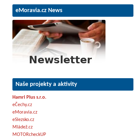
eMoravia.cz News
Naše projekty a aktivity
Hamri Plus s.r.o.
eČechy.cz
eMoravia.cz
eSlezsko.cz
Mládež.cz
MOTORcheckUP