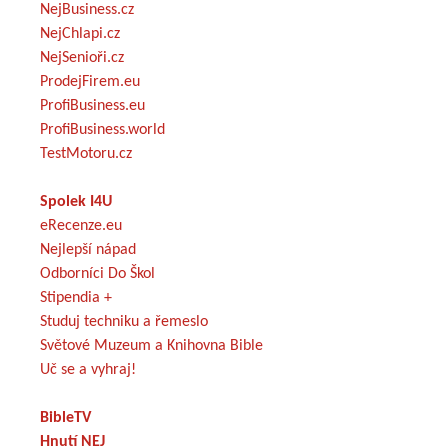
NejBusiness.cz
NejChlapi.cz
NejSenioři.cz
ProdejFirem.eu
ProfiBusiness.eu
ProfiBusiness.world
TestMotoru.cz
Spolek I4U
eRecenze.eu
Nejlepší nápad
Odborníci Do Škol
Stipendia +
Studuj techniku a řemeslo
Světové Muzeum a Knihovna Bible
Uč se a vyhraj!
BibleTV
Hnutí NEJ