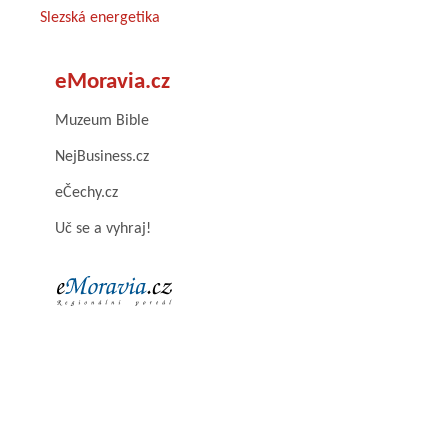
Slezská energetika
eMoravia.cz
Muzeum Bible
NejBusiness.cz
eČechy.cz
Uč se a vyhraj!