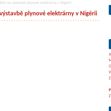
let na výstavbě plynové elektrárny v Nigérii
výstavbě plynové elektrárny v Nigérii
J
M
O
V
Z
P
Z