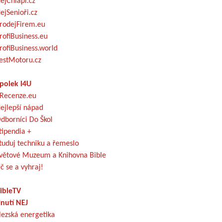
ejChlapi.cz
ejSenioři.cz
rodejFirem.eu
rofiBusiness.eu
rofiBusiness.world
estMotoru.cz
polek I4U
Recenze.eu
ejlepší nápad
dborníci Do Škol
tipendia +
tuduj techniku a řemeslo
větové Muzeum a Knihovna Bible
č se a vyhraj!
ibleTV
nutí NEJ
lezská energetika