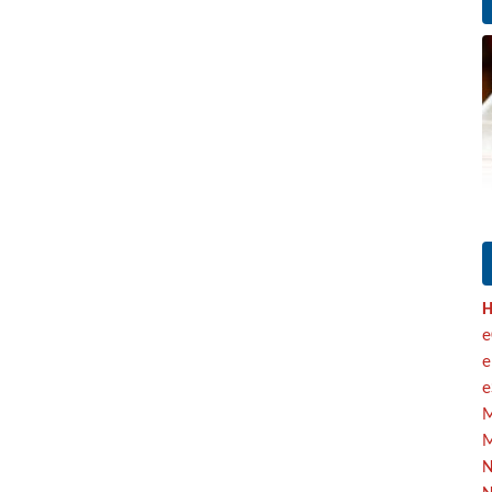
H
e
e
e
M
M
N