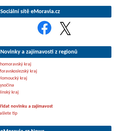
Sociální sítě eMoravia.cz
Novinky a zajímavosti z regionů
ihomoravský kraj
oravskoslezský kraj
lomoucký kraj
ysočina
línský kraj
řidat novinku a zajímavost
ašlete tip