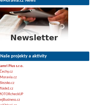
eMoravia.cz News
Naše projekty a aktivity
amri Plus s.r.o.
Čechy.cz
Moravia.cz
Slezsko.cz
ládež.cz
OTORcheckUP
ejBusiness.cz