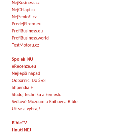
NejBusiness.cz
NejChlapi.cz
NejSenioři.cz
ProdejFirem.eu
ProfiBusiness.eu
ProfiBusiness.world
TestMotoru.cz
Spolek I4U
eRecenze.eu
Nejlepší nápad
Odborníci Do Škol
Stipendia +
Studuj techniku a řemeslo
Světové Muzeum a Knihovna Bible
Uč se a vyhraj!
BibleTV
Hnutí NEJ