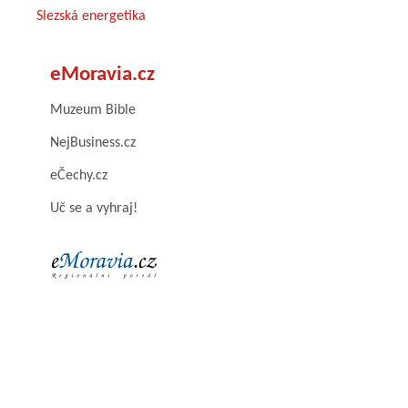
Slezská energetika
eMoravia.cz
Muzeum Bible
NejBusiness.cz
eČechy.cz
Uč se a vyhraj!