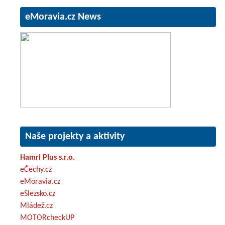
eMoravia.cz News
Naše projekty a aktivity
Hamri Plus s.r.o.
eČechy.cz
eMoravia.cz
eSlezsko.cz
Mládež.cz
MOTORcheckUP