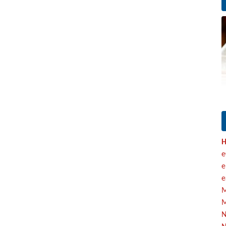
H
e
e
e
M
M
N