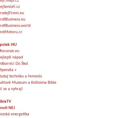
ejChlapi.cz
ejSenioři.cz
rodejFirem.eu
rofiBusiness.eu
rofiBusiness.world
estMotoru.cz
polek I4U
Recenze.eu
ejlepší nápad
dborníci Do Škol
tipendia +
tuduj techniku a řemeslo
větové Muzeum a Knihovna Bible
č se a vyhraj!
ibleTV
nutí NEJ
lezská energetika