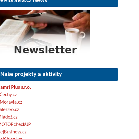
eMoravia.cz News
Naše projekty a aktivity
amri Plus s.r.o.
Čechy.cz
Moravia.cz
Slezsko.cz
ládež.cz
OTORcheckUP
ejBusiness.cz