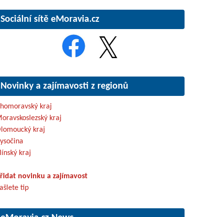
Sociální sítě eMoravia.cz
Novinky a zajímavosti z regionů
ihomoravský kraj
oravskoslezský kraj
lomoucký kraj
ysočina
línský kraj
řidat novinku a zajímavost
ašlete tip