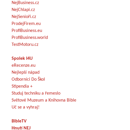
NejBusiness.cz
NejChlapi.cz
NejSenioři.cz
ProdejFirem.eu
ProfiBusiness.eu
ProfiBusiness.world
TestMotoru.cz
Spolek I4U
eRecenze.eu
Nejlepší nápad
Odborníci Do Škol
Stipendia +
Studuj techniku a řemeslo
Světové Muzeum a Knihovna Bible
Uč se a vyhraj!
BibleTV
Hnutí NEJ