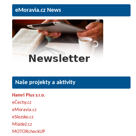
eMoravia.cz News
Naše projekty a aktivity
Hamri Plus s.r.o.
eČechy.cz
eMoravia.cz
eSlezsko.cz
Mládež.cz
MOTORcheckUP