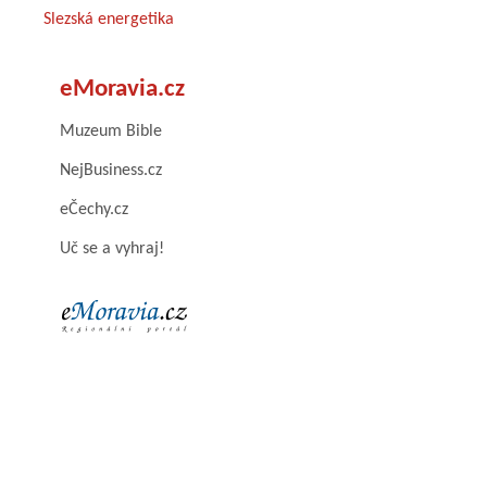
Slezská energetika
eMoravia.cz
Muzeum Bible
NejBusiness.cz
eČechy.cz
Uč se a vyhraj!