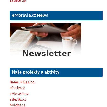
Zašlete tip
eMoravia.cz News
Naše projekty a aktivity
Hamri Plus s.r.o.
eČechy.cz
eMoravia.cz
eSlezsko.cz
Mládež.cz