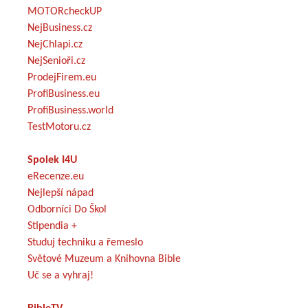
MOTORcheckUP
NejBusiness.cz
NejChlapi.cz
NejSenioři.cz
ProdejFirem.eu
ProfiBusiness.eu
ProfiBusiness.world
TestMotoru.cz
Spolek I4U
eRecenze.eu
Nejlepší nápad
Odborníci Do Škol
Stipendia +
Studuj techniku a řemeslo
Světové Muzeum a Knihovna Bible
Uč se a vyhraj!