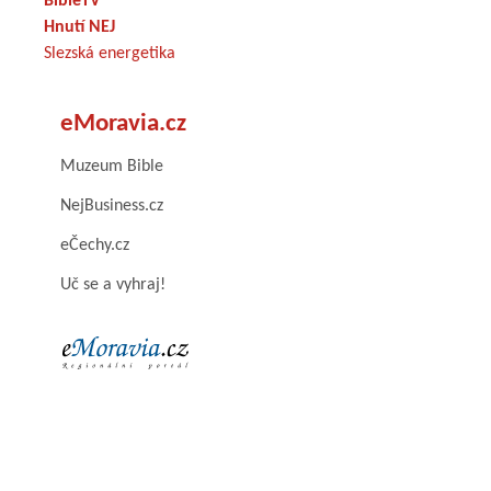
BibleTV
Hnutí NEJ
Slezská energetika
eMoravia.cz
Muzeum Bible
NejBusiness.cz
eČechy.cz
Uč se a vyhraj!