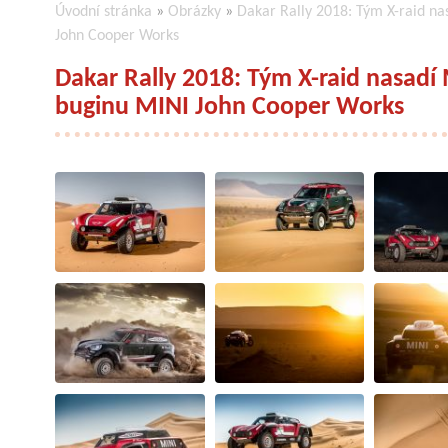
Úvodní stránka
»
Obrázky
»
Dakar Rally 2018: Tým X-raid na
John Cooper Works
Dakar Rally 2018: Tým X-raid nasadí
buginu MINI John Cooper Works