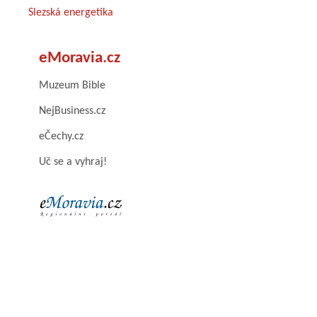
Slezská energetika
eMoravia.cz
Muzeum Bible
NejBusiness.cz
eČechy.cz
Uč se a vyhraj!