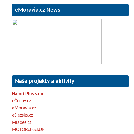
eMoravia.cz News
Naše projekty a aktivity
Hamri Plus s.r.o.
eČechy.cz
eMoravia.cz
eSlezsko.cz
Mládež.cz
MOTORcheckUP