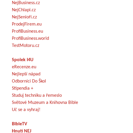
NejBusiness.cz
NejChlapi.cz
NejSenioři.cz
ProdejFirem.eu
ProfiBusiness.eu
ProfiBusiness.world
TestMotoru.cz
Spolek I4U
eRecenze.eu
Nejlepší nápad
Odborníci Do Škol
Stipendia +
Studuj techniku a řemeslo
Světové Muzeum a Knihovna Bible
Uč se a vyhraj!
BibleTV
Hnutí NEJ