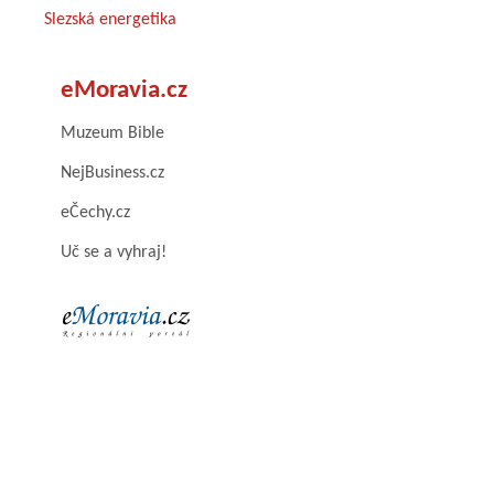
Slezská energetika
eMoravia.cz
Muzeum Bible
NejBusiness.cz
eČechy.cz
Uč se a vyhraj!