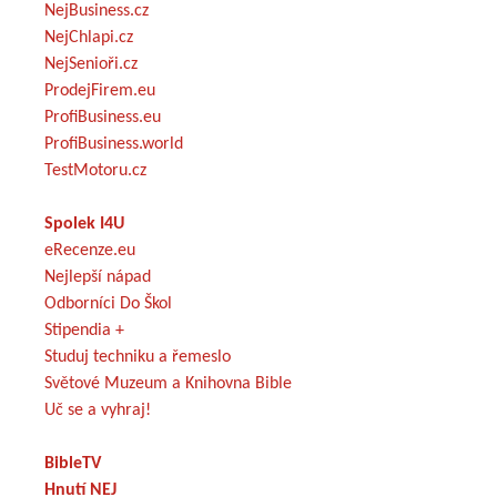
NejBusiness.cz
NejChlapi.cz
NejSenioři.cz
ProdejFirem.eu
ProfiBusiness.eu
ProfiBusiness.world
TestMotoru.cz
Spolek I4U
eRecenze.eu
Nejlepší nápad
Odborníci Do Škol
Stipendia +
Studuj techniku a řemeslo
Světové Muzeum a Knihovna Bible
Uč se a vyhraj!
BibleTV
Hnutí NEJ