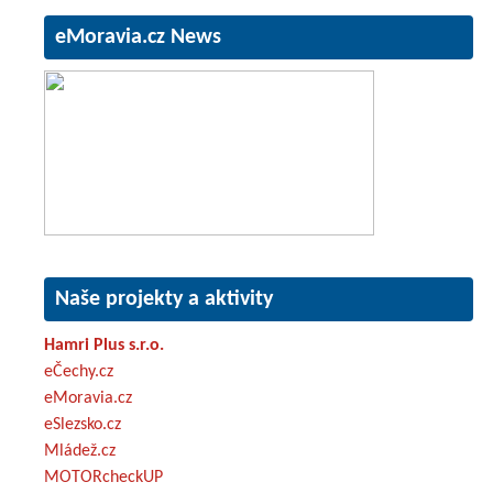
eMoravia.cz News
Naše projekty a aktivity
Hamri Plus s.r.o.
eČechy.cz
eMoravia.cz
eSlezsko.cz
Mládež.cz
MOTORcheckUP