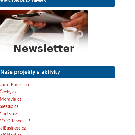
eMoravia.cz News
Naše projekty a aktivity
amri Plus s.r.o.
Čechy.cz
Moravia.cz
Slezsko.cz
ládež.cz
OTORcheckUP
ejBusiness.cz