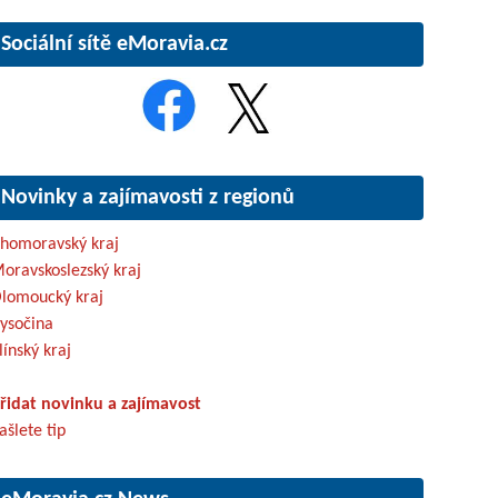
Sociální sítě eMoravia.cz
Novinky a zajímavosti z regionů
ihomoravský kraj
oravskoslezský kraj
lomoucký kraj
ysočina
línský kraj
řidat novinku a zajímavost
ašlete tip