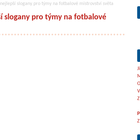
 nejlepší slogany pro týmy na fotbalové mistrovství světa
ší slogany pro týmy na fotbalové
J
M
O
V
Z
P
Z