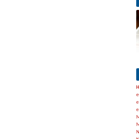
H
e
e
e
M
M
N