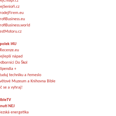
ejChlapi.cz
ejSenioři.cz
rodejFirem.eu
rofiBusiness.eu
rofiBusiness.world
estMotoru.cz
polek I4U
Recenze.eu
ejlepší nápad
dborníci Do Škol
tipendia +
tuduj techniku a řemeslo
větové Muzeum a Knihovna Bible
č se a vyhraj!
ibleTV
nutí NEJ
lezská energetika