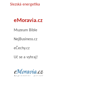
Slezská energetika
eMoravia.cz
Muzeum Bible
NejBusiness.cz
eČechy.cz
Uč se a vyhraj!