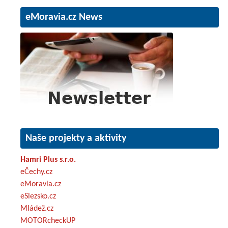
eMoravia.cz News
Naše projekty a aktivity
Hamri Plus s.r.o.
eČechy.cz
eMoravia.cz
eSlezsko.cz
Mládež.cz
MOTORcheckUP