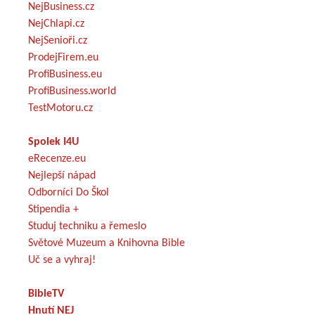
NejBusiness.cz
NejChlapi.cz
NejSenioři.cz
ProdejFirem.eu
ProfiBusiness.eu
ProfiBusiness.world
TestMotoru.cz
Spolek I4U
eRecenze.eu
Nejlepší nápad
Odborníci Do Škol
Stipendia +
Studuj techniku a řemeslo
Světové Muzeum a Knihovna Bible
Uč se a vyhraj!
BibleTV
Hnutí NEJ