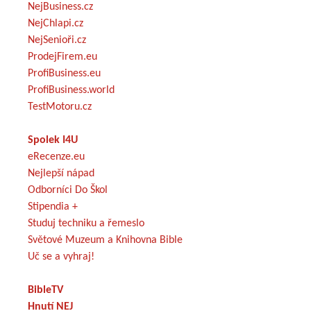
NejBusiness.cz
NejChlapi.cz
NejSenioři.cz
ProdejFirem.eu
ProfiBusiness.eu
ProfiBusiness.world
TestMotoru.cz
Spolek I4U
eRecenze.eu
Nejlepší nápad
Odborníci Do Škol
Stipendia +
Studuj techniku a řemeslo
Světové Muzeum a Knihovna Bible
Uč se a vyhraj!
BibleTV
Hnutí NEJ