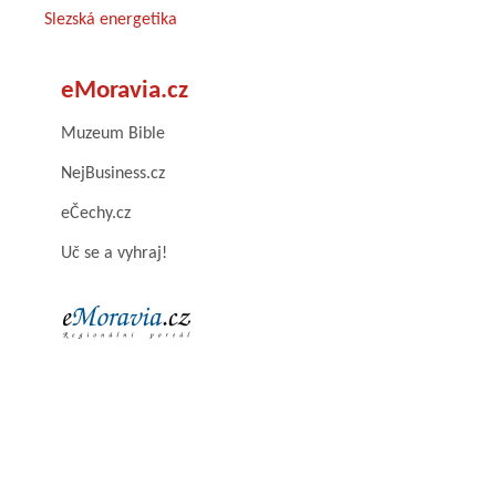
Slezská energetika
eMoravia.cz
Muzeum Bible
NejBusiness.cz
eČechy.cz
Uč se a vyhraj!