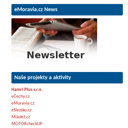
eMoravia.cz News
Naše projekty a aktivity
Hamri Plus s.r.o.
eČechy.cz
eMoravia.cz
eSlezsko.cz
Mládež.cz
MOTORcheckUP