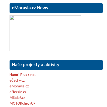
eMoravia.cz News
Naše projekty a aktivity
Hamri Plus s.r.o.
eČechy.cz
eMoravia.cz
eSlezsko.cz
Mládež.cz
MOTORcheckUP