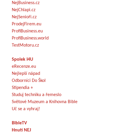
NejBusiness.cz
NejChlapi.cz
NejSenioři.cz
ProdejFirem.eu
ProfiBusiness.eu
ProfiBusiness.world
TestMotoru.cz
Spolek I4U
eRecenze.eu
Nejlepší nápad
Odborníci Do Škol
Stipendia +
Studuj techniku a řemeslo
Světové Muzeum a Knihovna Bible
Uč se a vyhraj!
BibleTV
Hnutí NEJ