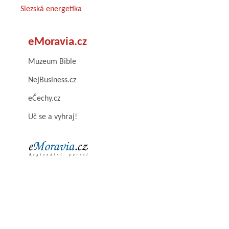
Slezská energetika
eMoravia.cz
Muzeum Bible
NejBusiness.cz
eČechy.cz
Uč se a vyhraj!