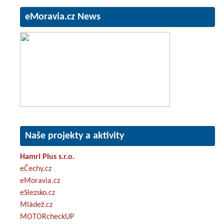
eMoravia.cz News
Naše projekty a aktivity
Hamri Plus s.r.o.
eČechy.cz
eMoravia.cz
eSlezsko.cz
Mládež.cz
MOTORcheckUP