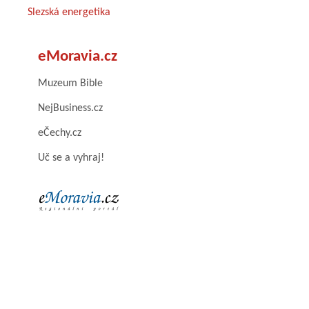
Slezská energetika
eMoravia.cz
Muzeum Bible
NejBusiness.cz
eČechy.cz
Uč se a vyhraj!