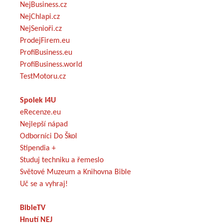
NejBusiness.cz
NejChlapi.cz
NejSenioři.cz
ProdejFirem.eu
ProfiBusiness.eu
ProfiBusiness.world
TestMotoru.cz
Spolek I4U
eRecenze.eu
Nejlepší nápad
Odborníci Do Škol
Stipendia +
Studuj techniku a řemeslo
Světové Muzeum a Knihovna Bible
Uč se a vyhraj!
BibleTV
Hnutí NEJ