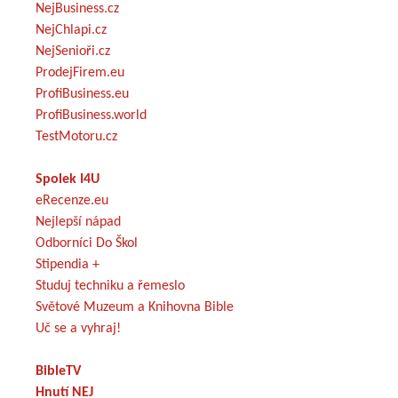
NejBusiness.cz
NejChlapi.cz
NejSenioři.cz
ProdejFirem.eu
ProfiBusiness.eu
ProfiBusiness.world
TestMotoru.cz
Spolek I4U
eRecenze.eu
Nejlepší nápad
Odborníci Do Škol
Stipendia +
Studuj techniku a řemeslo
Světové Muzeum a Knihovna Bible
Uč se a vyhraj!
BibleTV
Hnutí NEJ