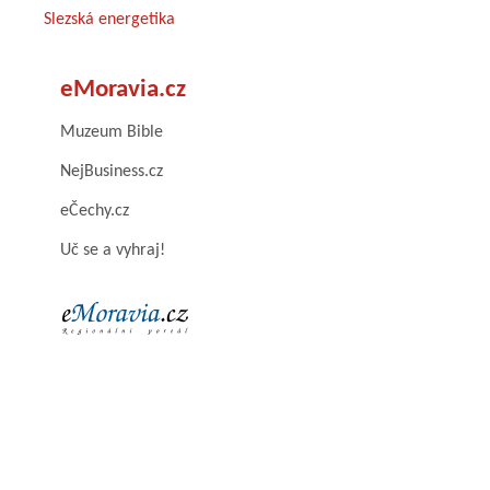
Slezská energetika
eMoravia.cz
Muzeum Bible
NejBusiness.cz
eČechy.cz
Uč se a vyhraj!