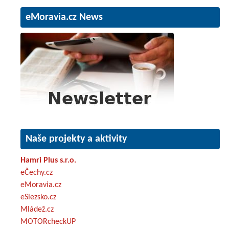
eMoravia.cz News
Naše projekty a aktivity
Hamri Plus s.r.o.
eČechy.cz
eMoravia.cz
eSlezsko.cz
Mládež.cz
MOTORcheckUP