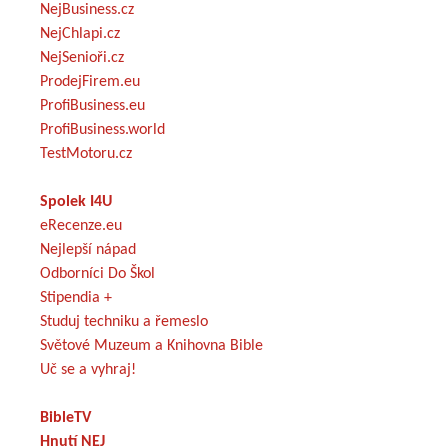
NejBusiness.cz
NejChlapi.cz
NejSenioři.cz
ProdejFirem.eu
ProfiBusiness.eu
ProfiBusiness.world
TestMotoru.cz
Spolek I4U
eRecenze.eu
Nejlepší nápad
Odborníci Do Škol
Stipendia +
Studuj techniku a řemeslo
Světové Muzeum a Knihovna Bible
Uč se a vyhraj!
BibleTV
Hnutí NEJ