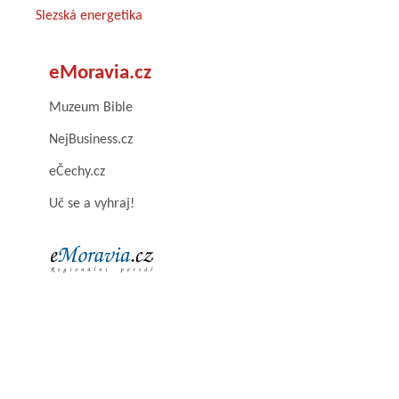
Slezská energetika
eMoravia.cz
Muzeum Bible
NejBusiness.cz
eČechy.cz
Uč se a vyhraj!