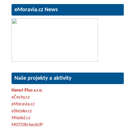
eMoravia.cz News
Naše projekty a aktivity
Hamri Plus s.r.o.
eČechy.cz
eMoravia.cz
eSlezsko.cz
Mládež.cz
MOTORcheckUP