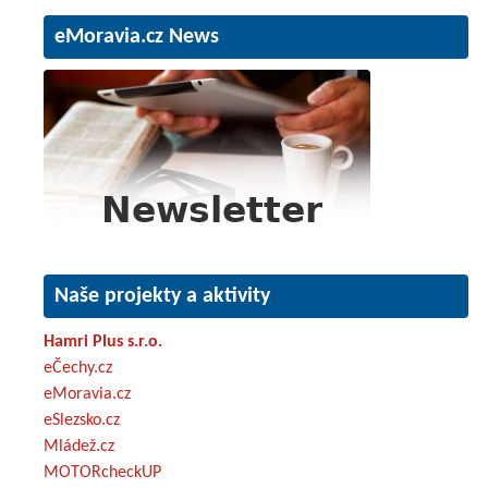
eMoravia.cz News
Naše projekty a aktivity
Hamri Plus s.r.o.
eČechy.cz
eMoravia.cz
eSlezsko.cz
Mládež.cz
MOTORcheckUP