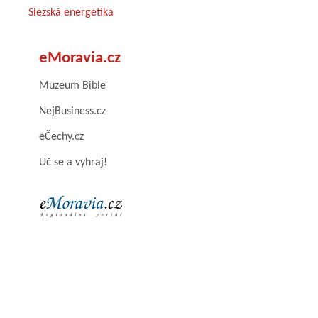
Slezská energetika
eMoravia.cz
Muzeum Bible
NejBusiness.cz
eČechy.cz
Uč se a vyhraj!