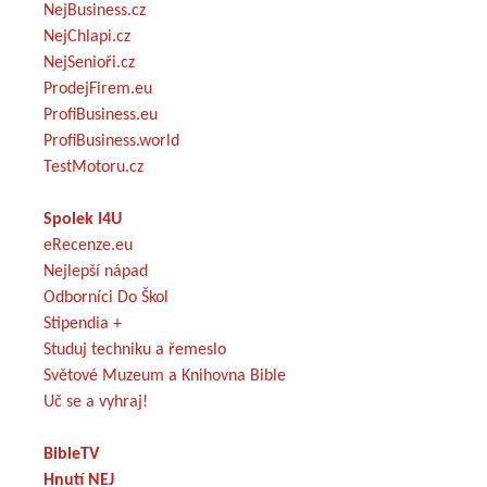
NejBusiness.cz
NejChlapi.cz
NejSenioři.cz
ProdejFirem.eu
ProfiBusiness.eu
ProfiBusiness.world
TestMotoru.cz
Spolek I4U
eRecenze.eu
Nejlepší nápad
Odborníci Do Škol
Stipendia +
Studuj techniku a řemeslo
Světové Muzeum a Knihovna Bible
Uč se a vyhraj!
BibleTV
Hnutí NEJ