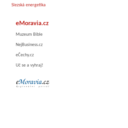
Slezská energetika
eMoravia.cz
Muzeum Bible
NejBusiness.cz
eČechy.cz
Uč se a vyhraj!