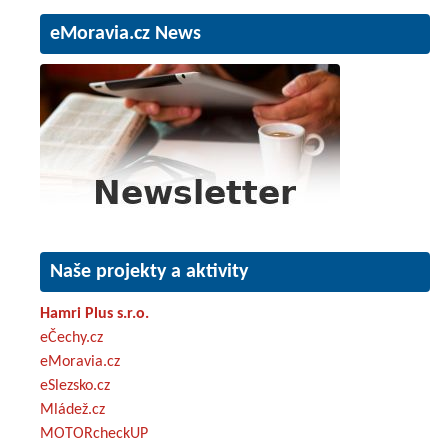
eMoravia.cz News
Naše projekty a aktivity
Hamri Plus s.r.o.
eČechy.cz
eMoravia.cz
eSlezsko.cz
Mládež.cz
MOTORcheckUP