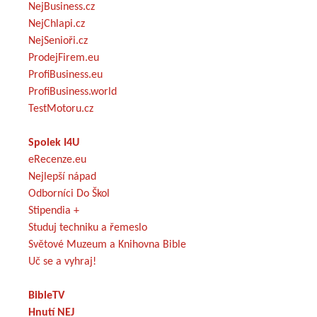
NejBusiness.cz
NejChlapi.cz
NejSenioři.cz
ProdejFirem.eu
ProfiBusiness.eu
ProfiBusiness.world
TestMotoru.cz
Spolek I4U
eRecenze.eu
Nejlepší nápad
Odborníci Do Škol
Stipendia +
Studuj techniku a řemeslo
Světové Muzeum a Knihovna Bible
Uč se a vyhraj!
BibleTV
Hnutí NEJ