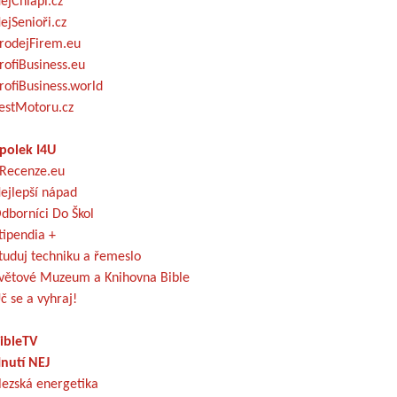
ejChlapi.cz
ejSenioři.cz
rodejFirem.eu
rofiBusiness.eu
rofiBusiness.world
estMotoru.cz
polek I4U
Recenze.eu
ejlepší nápad
dborníci Do Škol
tipendia +
tuduj techniku a řemeslo
větové Muzeum a Knihovna Bible
č se a vyhraj!
ibleTV
nutí NEJ
lezská energetika