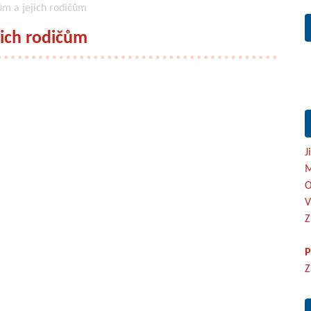
ům a jejich rodičům
jich rodičům
J
M
O
V
Z
P
Z