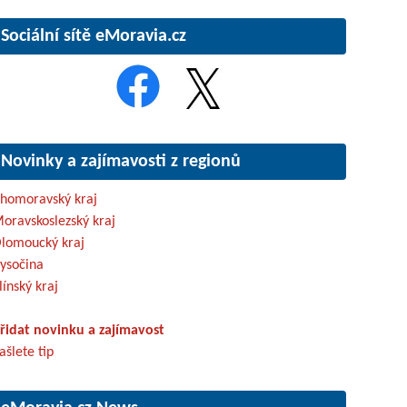
Sociální sítě eMoravia.cz
Novinky a zajímavosti z regionů
ihomoravský kraj
oravskoslezský kraj
lomoucký kraj
ysočina
línský kraj
řidat novinku a zajímavost
ašlete tip