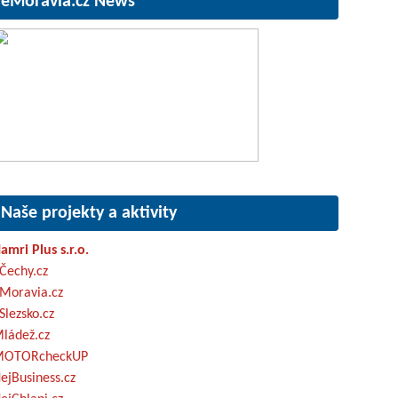
eMoravia.cz News
Naše projekty a aktivity
amri Plus s.r.o.
Čechy.cz
Moravia.cz
Slezsko.cz
ládež.cz
OTORcheckUP
ejBusiness.cz