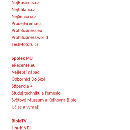
NejBusiness.cz
NejChlapi.cz
NejSenioři.cz
ProdejFirem.eu
ProfiBusiness.eu
ProfiBusiness.world
TestMotoru.cz
Spolek I4U
eRecenze.eu
Nejlepší nápad
Odborníci Do Škol
Stipendia +
Studuj techniku a řemeslo
Světové Muzeum a Knihovna Bible
Uč se a vyhraj!
BibleTV
Hnutí NEJ