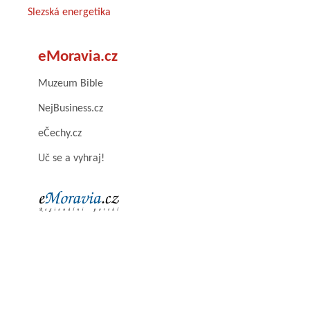
Slezská energetika
eMoravia.cz
Muzeum Bible
NejBusiness.cz
eČechy.cz
Uč se a vyhraj!