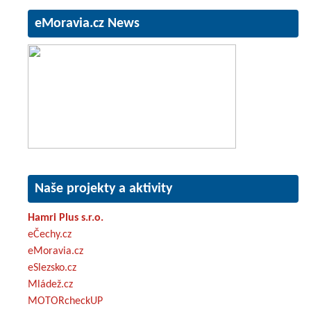
eMoravia.cz News
Naše projekty a aktivity
Hamri Plus s.r.o.
eČechy.cz
eMoravia.cz
eSlezsko.cz
Mládež.cz
MOTORcheckUP