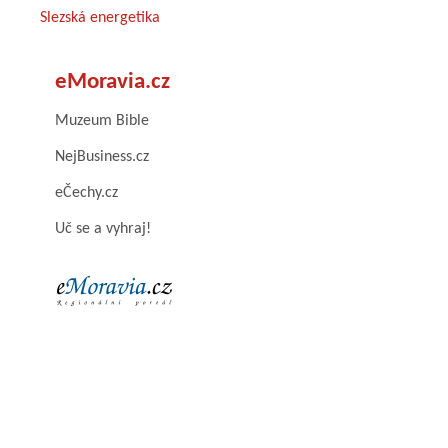
Slezská energetika
eMoravia.cz
Muzeum Bible
NejBusiness.cz
eČechy.cz
Uč se a vyhraj!