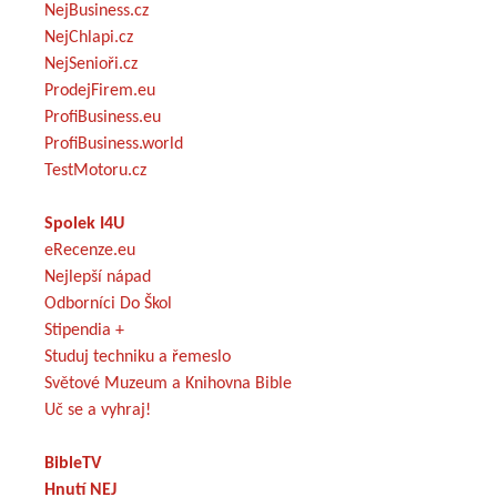
NejBusiness.cz
NejChlapi.cz
NejSenioři.cz
ProdejFirem.eu
ProfiBusiness.eu
ProfiBusiness.world
TestMotoru.cz
Spolek I4U
eRecenze.eu
Nejlepší nápad
Odborníci Do Škol
Stipendia +
Studuj techniku a řemeslo
Světové Muzeum a Knihovna Bible
Uč se a vyhraj!
BibleTV
Hnutí NEJ