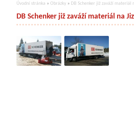
Úvodní stránka
»
Obrázky
»
DB Schenker již zaváží materiál 
DB Schenker již zaváží materiál na Ji