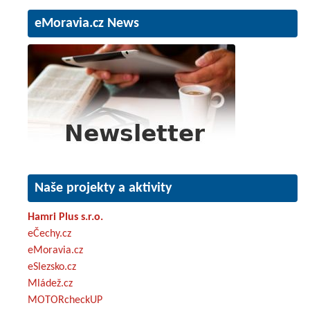
eMoravia.cz News
Naše projekty a aktivity
Hamri Plus s.r.o.
eČechy.cz
eMoravia.cz
eSlezsko.cz
Mládež.cz
MOTORcheckUP