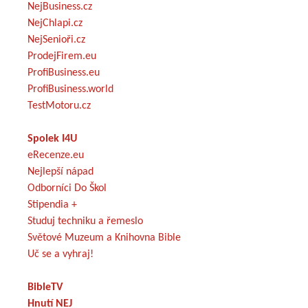
NejBusiness.cz
NejChlapi.cz
NejSenioři.cz
ProdejFirem.eu
ProfiBusiness.eu
ProfiBusiness.world
TestMotoru.cz
Spolek I4U
eRecenze.eu
Nejlepší nápad
Odborníci Do Škol
Stipendia +
Studuj techniku a řemeslo
Světové Muzeum a Knihovna Bible
Uč se a vyhraj!
BibleTV
Hnutí NEJ