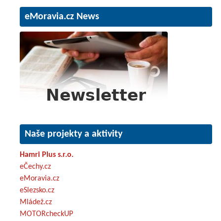
eMoravia.cz News
Naše projekty a aktivity
Hamri Plus s.r.o.
eČechy.cz
eMoravia.cz
eSlezsko.cz
Mládež.cz
MOTORcheckUP