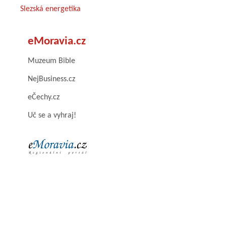
Slezská energetika
eMoravia.cz
Muzeum Bible
NejBusiness.cz
eČechy.cz
Uč se a vyhraj!