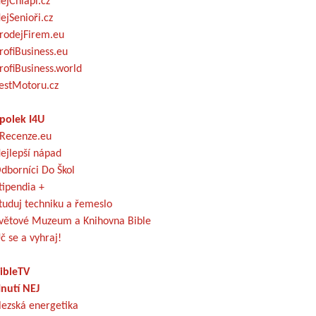
ejChlapi.cz
ejSenioři.cz
rodejFirem.eu
rofiBusiness.eu
rofiBusiness.world
estMotoru.cz
polek I4U
Recenze.eu
ejlepší nápad
dborníci Do Škol
tipendia +
tuduj techniku a řemeslo
větové Muzeum a Knihovna Bible
č se a vyhraj!
ibleTV
nutí NEJ
lezská energetika