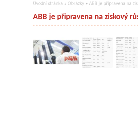
Úvodní stránka
»
Obrázky
»
ABB je připravena na zis
ABB je připravena na ziskový rů