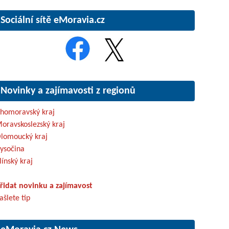
Sociální sítě eMoravia.cz
Novinky a zajímavosti z regionů
ihomoravský kraj
oravskoslezský kraj
lomoucký kraj
ysočina
línský kraj
řidat novinku a zajímavost
ašlete tip