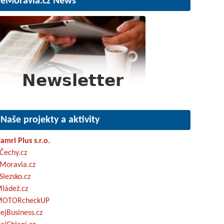
eMoravia.cz News
Naše projekty a aktivity
amri Plus s.r.o.
Čechy.cz
Moravia.cz
Slezsko.cz
ládež.cz
OTORcheckUP
ejBusiness.cz