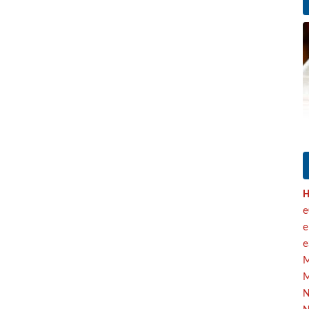
H
e
e
e
M
M
N