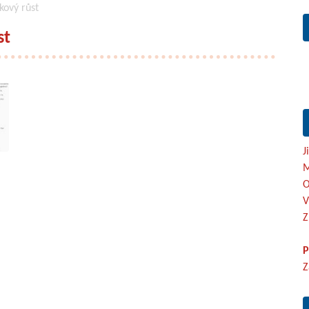
kový růst
st
J
M
O
V
Z
P
Z