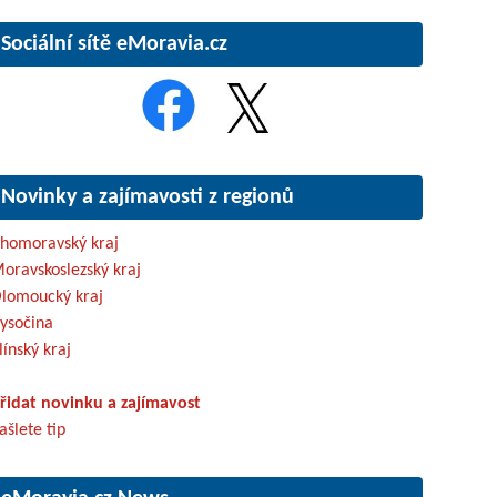
Sociální sítě eMoravia.cz
Novinky a zajímavosti z regionů
ihomoravský kraj
oravskoslezský kraj
lomoucký kraj
ysočina
línský kraj
řidat novinku a zajímavost
ašlete tip