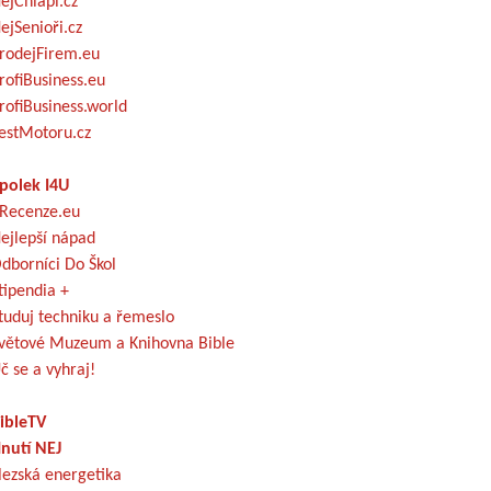
ejChlapi.cz
ejSenioři.cz
rodejFirem.eu
rofiBusiness.eu
rofiBusiness.world
estMotoru.cz
polek I4U
Recenze.eu
ejlepší nápad
dborníci Do Škol
tipendia +
tuduj techniku a řemeslo
větové Muzeum a Knihovna Bible
č se a vyhraj!
ibleTV
nutí NEJ
lezská energetika