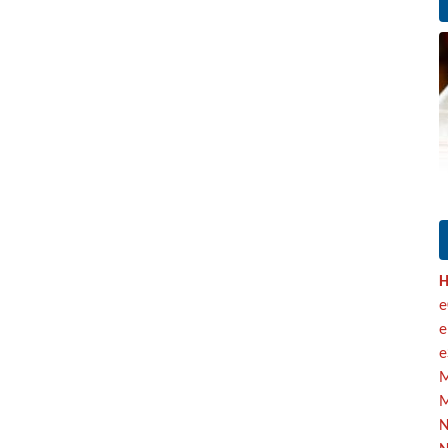
H
e
e
e
M
M
N