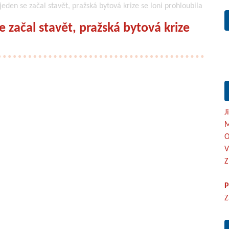
jeden se začal stavět, pražská bytová krize se loni prohloubila
e začal stavět, pražská bytová krize
J
M
O
V
Z
P
Z