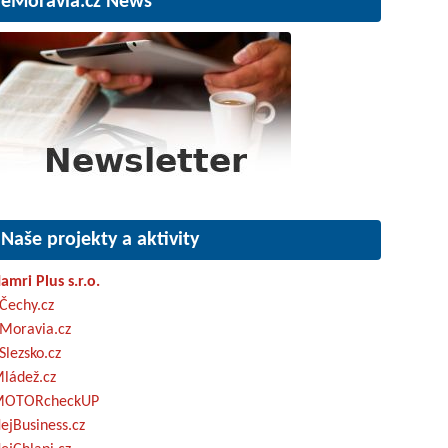
eMoravia.cz News
Naše projekty a aktivity
amri Plus s.r.o.
Čechy.cz
Moravia.cz
Slezsko.cz
ládež.cz
OTORcheckUP
ejBusiness.cz