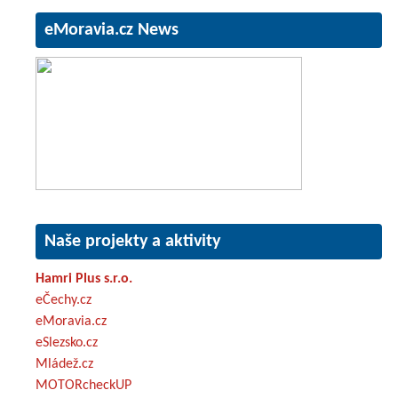
eMoravia.cz News
Naše projekty a aktivity
Hamri Plus s.r.o.
eČechy.cz
eMoravia.cz
eSlezsko.cz
Mládež.cz
MOTORcheckUP