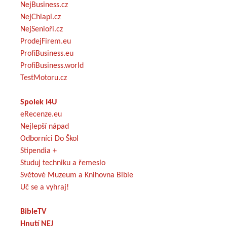
NejBusiness.cz
NejChlapi.cz
NejSenioři.cz
ProdejFirem.eu
ProfiBusiness.eu
ProfiBusiness.world
TestMotoru.cz
Spolek I4U
eRecenze.eu
Nejlepší nápad
Odborníci Do Škol
Stipendia +
Studuj techniku a řemeslo
Světové Muzeum a Knihovna Bible
Uč se a vyhraj!
BibleTV
Hnutí NEJ