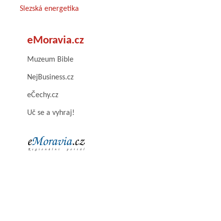
Slezská energetika
eMoravia.cz
Muzeum Bible
NejBusiness.cz
eČechy.cz
Uč se a vyhraj!