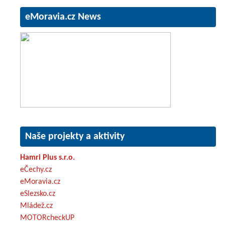
eMoravia.cz News
Naše projekty a aktivity
Hamri Plus s.r.o.
eČechy.cz
eMoravia.cz
eSlezsko.cz
Mládež.cz
MOTORcheckUP