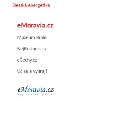
Slezská energetika
eMoravia.cz
Muzeum Bible
NejBusiness.cz
eČechy.cz
Uč se a vyhraj!