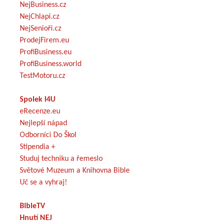
NejBusiness.cz
NejChlapi.cz
NejSenioři.cz
ProdejFirem.eu
ProfiBusiness.eu
ProfiBusiness.world
TestMotoru.cz
Spolek I4U
eRecenze.eu
Nejlepší nápad
Odborníci Do Škol
Stipendia +
Studuj techniku a řemeslo
Světové Muzeum a Knihovna Bible
Uč se a vyhraj!
BibleTV
Hnutí NEJ