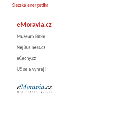
Slezská energetika
eMoravia.cz
Muzeum Bible
NejBusiness.cz
eČechy.cz
Uč se a vyhraj!