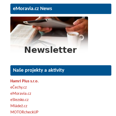
eMoravia.cz News
Naše projekty a aktivity
Hamri Plus s.r.o.
eČechy.cz
eMoravia.cz
eSlezsko.cz
Mládež.cz
MOTORcheckUP