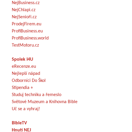
NejBusiness.cz
NejChlapi.cz
NejSenioři.cz
ProdejFirem.eu
ProfiBusiness.eu
ProfiBusiness.world
TestMotoru.cz
Spolek I4U
eRecenze.eu
Nejlepší nápad
Odborníci Do Škol
Stipendia +
Studuj techniku a řemeslo
Světové Muzeum a Knihovna Bible
Uč se a vyhraj!
BibleTV
Hnutí NEJ