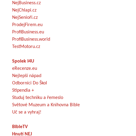
NejBusiness.cz
NejChlapi.cz
NejSenioři.cz
ProdejFirem.eu
ProfiBusiness.eu
ProfiBusiness.world
TestMotoru.cz
Spolek I4U
eRecenze.eu
Nejlepší nápad
Odborníci Do Škol
Stipendia +
Studuj techniku a řemeslo
Světové Muzeum a Knihovna Bible
Uč se a vyhraj!
BibleTV
Hnutí NEJ