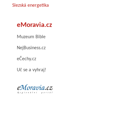
Slezská energetika
eMoravia.cz
Muzeum Bible
NejBusiness.cz
eČechy.cz
Uč se a vyhraj!