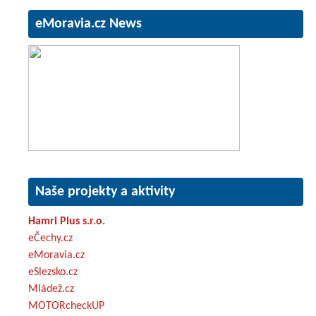
eMoravia.cz News
Naše projekty a aktivity
Hamri Plus s.r.o.
eČechy.cz
eMoravia.cz
eSlezsko.cz
Mládež.cz
MOTORcheckUP