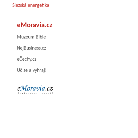
Slezská energetika
eMoravia.cz
Muzeum Bible
NejBusiness.cz
eČechy.cz
Uč se a vyhraj!