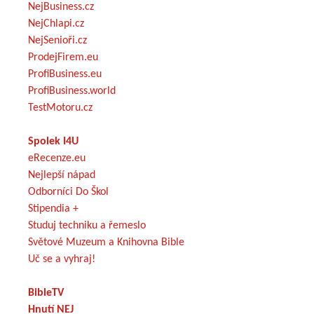
NejBusiness.cz
NejChlapi.cz
NejSenioři.cz
ProdejFirem.eu
ProfiBusiness.eu
ProfiBusiness.world
TestMotoru.cz
Spolek I4U
eRecenze.eu
Nejlepší nápad
Odborníci Do Škol
Stipendia +
Studuj techniku a řemeslo
Světové Muzeum a Knihovna Bible
Uč se a vyhraj!
BibleTV
Hnutí NEJ