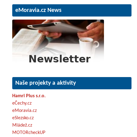
eMoravia.cz News
Naše projekty a aktivity
Hamri Plus s.r.o.
eČechy.cz
eMoravia.cz
eSlezsko.cz
Mládež.cz
MOTORcheckUP